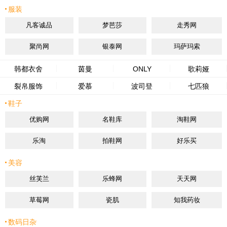
服装
凡客诚品
梦芭莎
走秀网
聚尚网
银泰网
玛萨玛索
韩都衣舍
茵曼
ONLY
歌莉娅
裂帛服饰
爱慕
波司登
七匹狼
鞋子
优购网
名鞋库
淘鞋网
乐淘
拍鞋网
好乐买
美容
丝芙兰
乐蜂网
天天网
草莓网
瓷肌
知我药妆
数码日杂