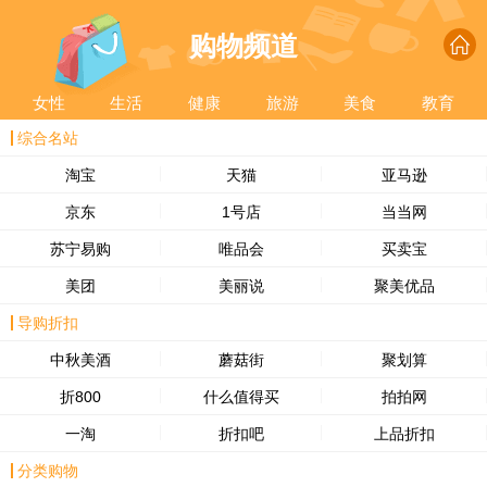
购物频道
女性
生活
健康
旅游
美食
教育
综合名站
淘宝
天猫
亚马逊
京东
1号店
当当网
苏宁易购
唯品会
买卖宝
美团
美丽说
聚美优品
导购折扣
中秋美酒
蘑菇街
聚划算
折800
什么值得买
拍拍网
一淘
折扣吧
上品折扣
分类购物