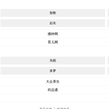
胎教
起名
播种网
育儿网
失眠
多梦
大众养生
药品通