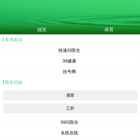
搞笑
体育
常用名站
快速问医生
39健康
挂号网
医生问诊
感冒
乙肝
39问医生
名医在线