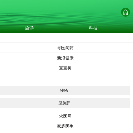
旅游
科技
寻医问药
新浪健康
宝宝树
痤疮
脂肪肝
求医网
家庭医生